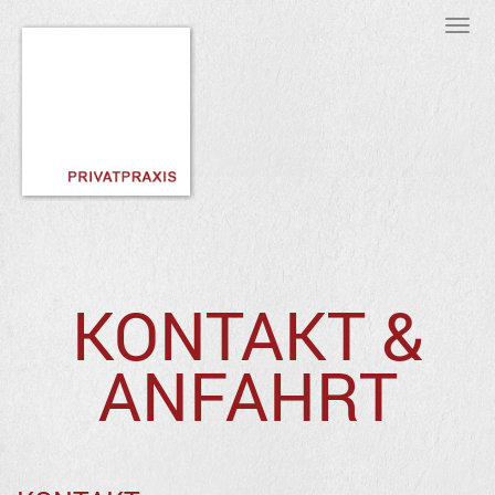
Tog
nav
KONTAKT &
ANFAHRT